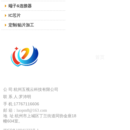
端子&连接器
IC芯片
定制/贴片加工
首页
公 司:杭州五视云科技有限公司
联 系 人:罗沛明
手 机:17767116606
邮 箱：
luopm8@163.com
地 址:杭州市上城区丁兰街道同协金座18
幢604室。