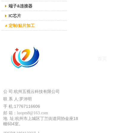
端子&连接器
IC芯片
定制/贴片加工
首页
公 司:杭州五视云科技有限公司
联 系 人:罗沛明
手 机:17767116606
邮 箱：
luopm8@163.com
地 址:杭州市上城区丁兰街道同协金座18
幢604室。